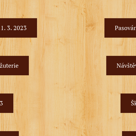
21. 3. 2023
Pasování
ižuterie
Návště
23
Š