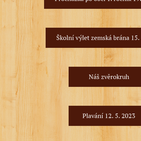
Školní výlet zemská brána 15.
Náš zvěrokruh
Plavání 12. 5. 2023