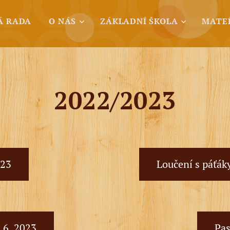
Á RADA
O NÁS
ZÁKLADNÍ ŠKOLA
MATE
2022/2023
023
Loučení s páťáky
 6. 2023
Pas