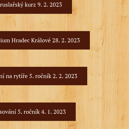
ruslařský kurz 9. 2. 2023
rium Hradec Králové 28. 2. 2023
í na rytíře 5. ročník 2. 2. 2023
sování 5. ročník 4. 1. 2023