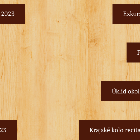
. 2023
Exkurz
Úklid okol
023
Krajské kolo recit