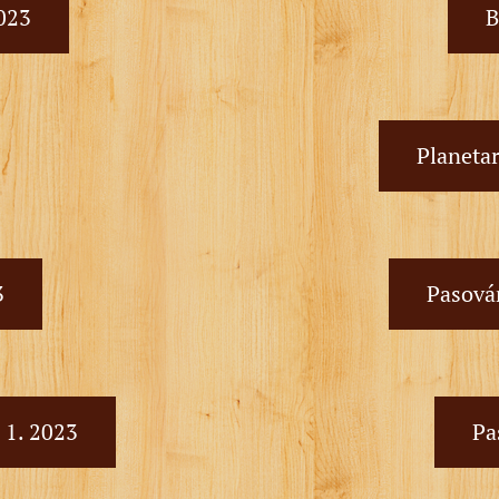
2023
B
Planeta
3
Pasován
. 1. 2023
Pa