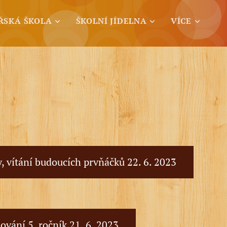
ŘSKÁ ŠKOLA
ŠKOLNÍ JÍDELNA
VÍCE
, vítání budoucích prvňáčků 22. 6. 2023
ování 5. ročník 21. 6. 2023