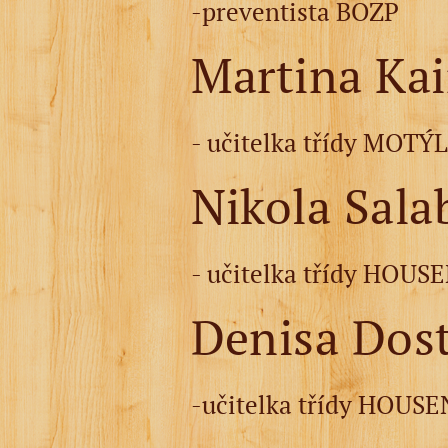
-preventista BOZP
Martina Ka
- učitelka třídy MOTÝ
Nikola Sala
- učitelka třídy HOU
Denisa Dost
-učitelka třídy HOUS