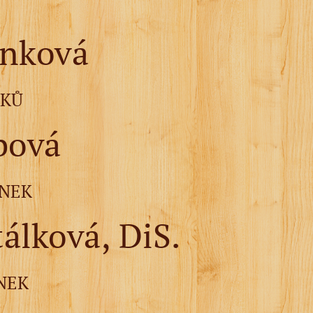
inková
LKŮ
bová
SENEK
álková, DiS.
ENEK