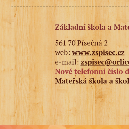
Základní škola a Mat
561 70 Písečná 2
web:
www.zspisec.cz
e-mail:
zspisec@orlic
Nové telefonní číslo d
Mateřská škola a škol