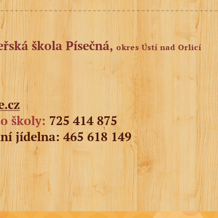
eřská škola Písečná,
okres Ústí nad Orlicí
e.cz
o školy:
725 414 875
ní jídelna:
465 618 149