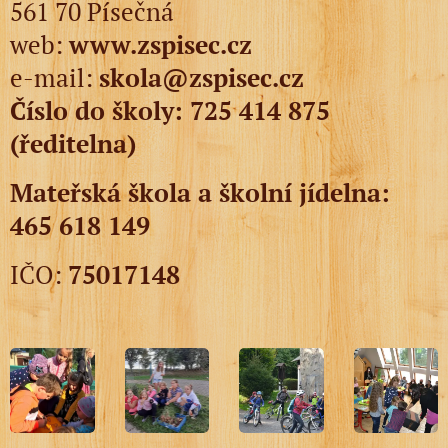
561 70 Písečná
web:
www.zspisec.cz
e-mail:
skola@
zspisec.cz
Číslo do školy: 725 414 875
(ředitelna)
Mateřská škola a školní jídelna:
465 618 149
IČO:
75017148